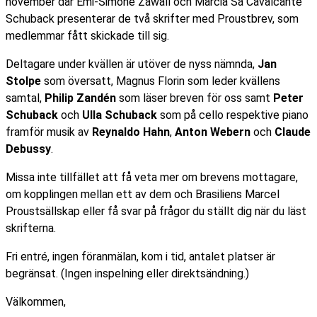
november där Emi-Simone Zawall och Marcia Sá Cavalcante
Schuback presenterar de två skrifter med Proustbrev, som
medlemmar fått skickade till sig.
Deltagare under kvällen är utöver de nyss nämnda,
Jan
Stolpe
som översatt, Magnus Florin som leder kvällens
samtal,
Philip Zandén
som läser breven för oss samt
Peter
Schuback
och
Ulla Schuback
som på cello respektive piano
framför musik av
Reynaldo Hahn
,
Anton Webern
och
Claude
Debussy
.
Missa inte tillfället att få veta mer om brevens mottagare,
om kopplingen mellan ett av dem och Brasiliens Marcel
Proustsällskap eller få svar på frågor du ställt dig när du läst
skrifterna.
Fri entré, ingen föranmälan, kom i tid, antalet platser är
begränsat. (Ingen inspelning eller direktsändning.)
Välkommen,